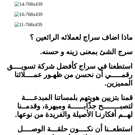
ماذا اضاف سراج لعملائه الرائعين ؟
سرج الشئ بمعنى زينه و حسنه.
استطعنا في سراج كأفضل شركة تسويــــق
رقمـــــي أن نحسن من ظهـور عمــــلائنا
المميزين.
قمنا بتزيين هويتهم بلمساتنا المبدعــــة
لتصبــــــــح جذّابــــــة ومبهرة، وقدمــنا
لهــم أفكارنـا الأصيلة والفريدة من نوعها.
استطعــنا أن نكــــون حلقـــة الوصــــل