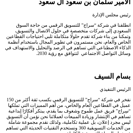
الأمير سلمان بن سعود ال سعود
رئيس مجلس الإدارة
انطلقنا في شركة “سراج” للتسويق الرقمي من حاجة السوق
السعودي إلى شركات متخصصة في حلول الاتصال والتسويق،
وتمكنا من بناء شركة تقدم حلولًا متكاملة تلبي احتياجات القطاعين
الخاص والعام، نحن مستمرون في تطوير المجال باستخدام أنظمة
الذكاء الاصطناعي التي تساهم في الرصد والتحليل والاستهداف في
وسائل التواصل الاجتماعي لتتوافق مع رؤية 2030.
بسام السيف
الرئيس التنفيذي
نفخر في شركة “سراج” للتسويق الرقمي بكسب ثقة أكثر من 150
عميل في القطاعين العام والخاص، من أهم المميزات التي تملكها
“سِراج” فريق عمل طَموح وشغوف بما يقدم، يبتكر أفكارًا إبداعية
تساهم في الإنتشار وزيادة المبيعات لعملائنا نحن نؤمن أن التسويق
ليس مجرد إعلان، بل عملية تكاملية، ولذلك نقدم مجموعة شاملة
من الخدمات التسويقية 360 ونستخدم التقنيات الحديثة التي تساهم