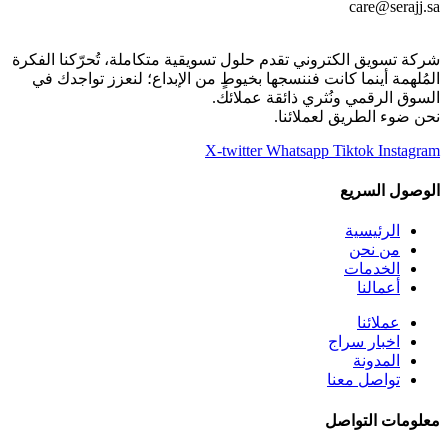
care@serajj.sa
شركة تسويق الكتروني تقدم حلول تسويقية متكاملة، تُحرّكنا الفكرة
المُلهمة أينما كانت فننسجها بخيوطٍ من الإبداع؛ لنعزز تواجدك في
السوق الرقمي ونُثري ذائقة عملائك.
نحن ضوء الطريق لعملائنا.
X-twitter
Whatsapp
Tiktok
Instagram
الوصول السريع
الرئيسية
من نحن
الخدمات
أعمالنا
عملائنا
اخبار سراج
المدونة
تواصل معنا
معلومات التواصل